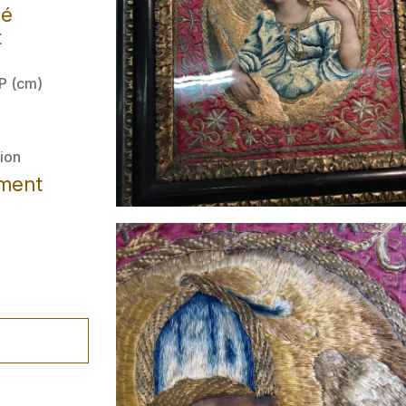
lé
t
 P (cm)
ion
ement