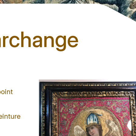
archange
point
einture