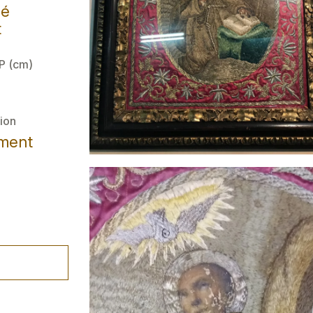
lé
t
 P (cm)
ion
ement