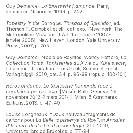
Guy Delmarcel,
La tapisserie flamande
, Paris,
Imprimerie Nationale, 1999, p. 242
Tapestry in the Baroque. Threads of Splendor
, éd.
Thomas P. Campbell et all., cat. exp. [New York, The
Metropolitan Museum of Art, 15 octobre 2007-6
janvier 2008], New Haven, London, Yale University
Press, 2007, p. 205
Guy Delmarcel, Nicole de Reyniès, Wendy Hefford,
La
Collection Toms. Tapisseries du XVIe au XIXe siècle
,
Lausanne : Fondation Toms Pauli, Sulgen et Zürich :
Verlag Niggli, 2010, cat. 34, p. 96-99 (repr. p. 100-101)
Héros antiques. La tapisserie flamande face à
l'archéologie
, cat. exp. [Musée Rath, Genève, 29
novembre 2013-2 mars 2014], Milan, 5 Continents
Editions, 2013, p. 47-49
Louise Longneaux, "Deux nouveau fragments de
cartons pour
La Belle tapisserye du Roy
", in
Annales
d’histoire de l’art et d’archéologie
, XLI, 2019,
Université libre de Bruxelles, p. 77-94