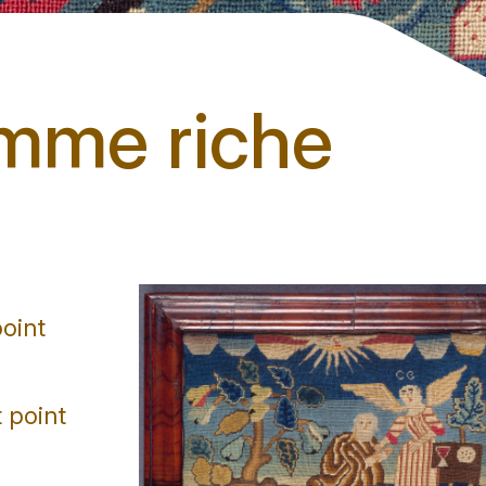
omme riche
point
t point