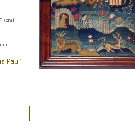
 P (cm)
ion
a
s Pauli