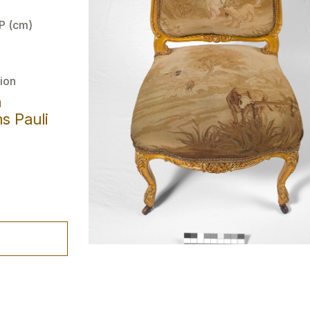
 P (cm)
ion
a
s Pauli