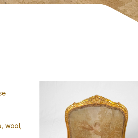
se
, wool,