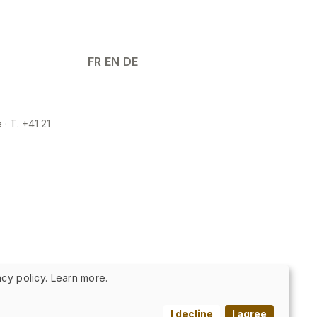
FR
EN
DE
 · T. +41 21
cy policy. Learn more.
I decline
I agree