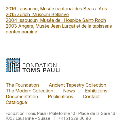
2016 Lausanne, Musée cantonal des Beaux-Arts
2015 Zurich, Museum Bellerive
2004 Issoudun, Musée de l’Hospice Saint-Roch
2003 Angers, Musée Jean Lurçat et de la tapisserie
contemporaine
The Foundation
Ancient Tapestry Collection
The Modern Collection
News
Exhibitions
Documentation
Publications
Contact
Catalogue
Fondation Toms Pauli · Plateforme 10 · Place de la Gare 16 ·
1003 Lausanne - Suisse · T. +41 21 329 06 86