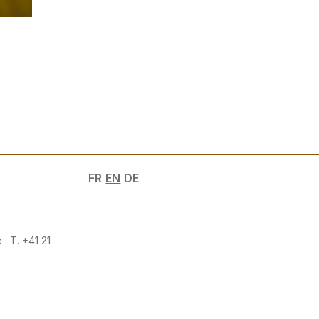
FR
EN
DE
 · T. +41 21