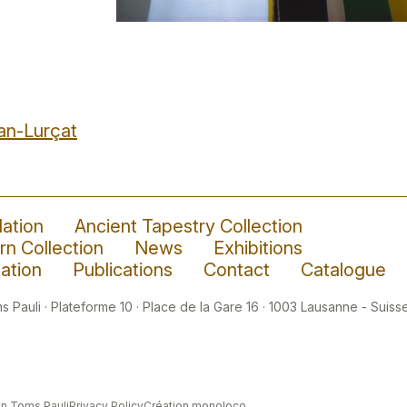
ean-Lurçat
ation
Ancient Tapestry Collection
n Collection
News
Exhibitions
ation
Publications
Contact
Catalogue
 Pauli · Plateforme 10 · Place de la Gare 16 · 1003 Lausanne - Suisse
n Toms Pauli
Privacy Policy
Création monoloco