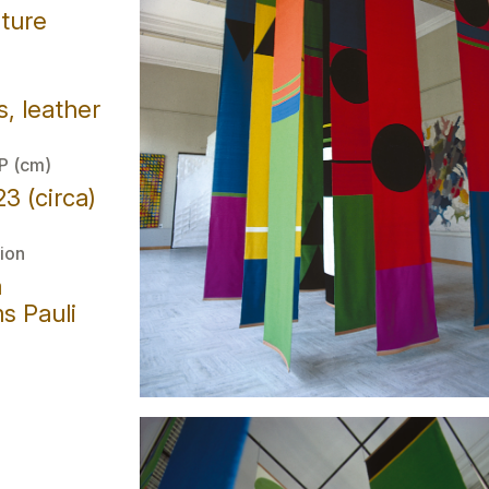
nture
, leather
 P (cm)
3 (circa)
ion
a
s Pauli