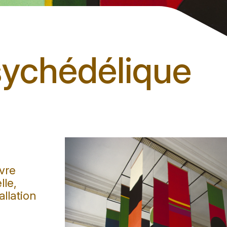
sychédélique
vre
lle,
allation