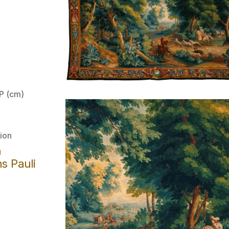
 P (cm)
ion
a
s Pauli