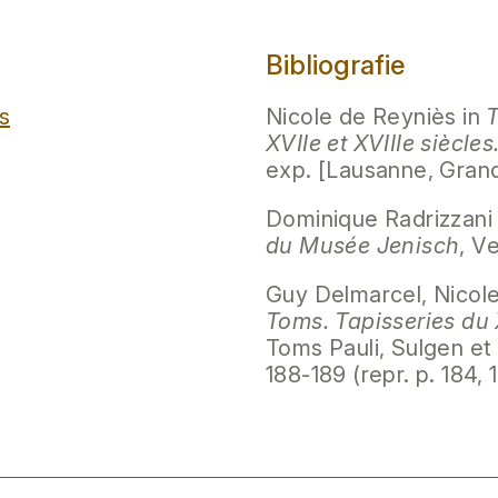
Bibliografie
s
Nicole de Reyniès in
T
XVIIe et XVIIIe siècle
exp. [Lausanne, Grand
Dominique Radrizzani e
du Musée Jenisch
, V
Guy Delmarcel, Nicol
Toms. Tapisseries du 
Toms Pauli, Sulgen et Z
188-189 (repr. p. 184, 