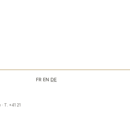
FR
EN
DE
 · T. +41 21