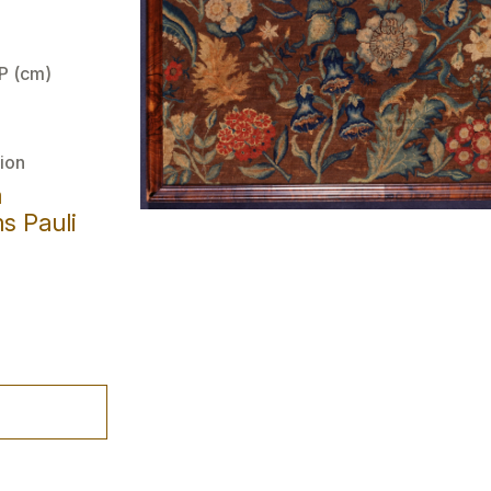
 P (cm)
ion
a
s Pauli