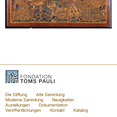
Die Stiftung
Alte Sammlung
Moderne Sammlung
Neuigkeiten
Austellungen
Dokumentation
Veröffentlichungen
Kontakt
Katalog