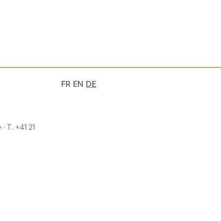
FR
EN
DE
 · T. +41 21