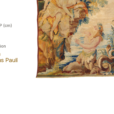
 P (cm)
ion
a
s Pauli