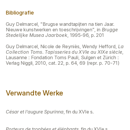
Bibliografie
Guy Delmarcel, "Brugse wandtapijten na tien Jaar.
Nieuwe kunstwerken en toeschrijvingen", in
Brugge
Stedelijke Musea Jaarboek
, 1995-96, p. 201
Guy Delmarcel, Nicole de Reyniès, Wendy Hefford,
La
Collection Toms. Tapisseries du XVIe au XIXe siècle
,
Lausanne : Fondation Toms Pauli, Sulgen et Zürich :
Verlag Niggli, 2010, cat. 22, p. 64, 69 (repr. p. 70-71)
Verwandte Werke
César et l’augure Spurinna
, fin du XVIe s.
Porteurs de trophées et éléphants
, fin du XVIe s.