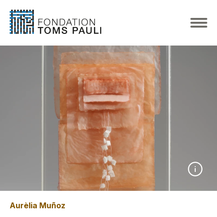
Aurèlia Muñoz