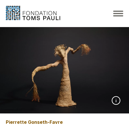
Pierrette Gonseth-Favre