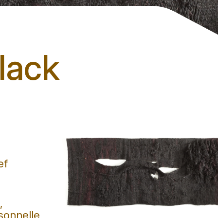
lack
ef
,
sonnelle