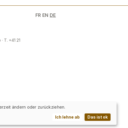
FR
EN
DE
 · T. +41 21
erzeit ändern oder zurückziehen.
Ich lehne ab
Das ist ok