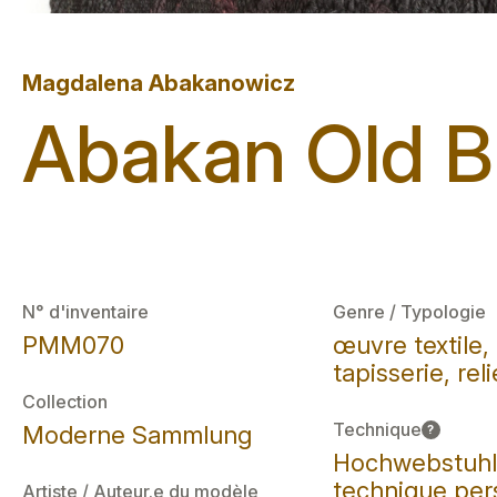
Magdalena Abakanowicz
Abakan Old B
N° d'inventaire
Genre / Typologie
PMM070
œuvre textile,
tapisserie, reli
Collection
Technique
Moderne Sammlung
?
Hochwebstuhl
technique per
Artiste / Auteur.e du modèle