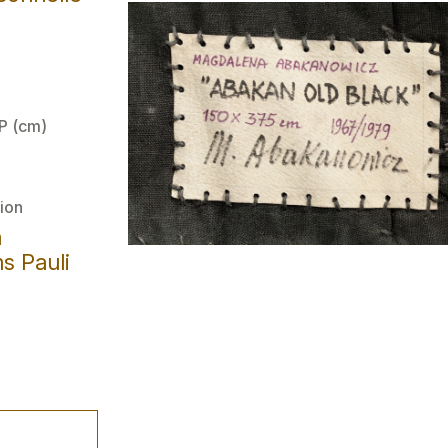
 P (cm)
ion
a
s Pauli