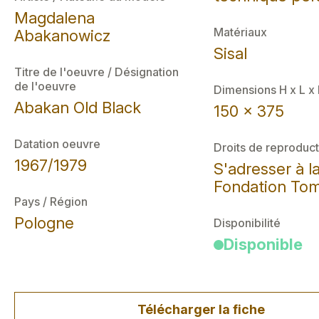
Magdalena
Matériaux
Abakanowicz
Sisal
Titre de l'oeuvre / Désignation
de l'oeuvre
Dimensions H x L x
Abakan Old Black
150 x 375
Datation oeuvre
Droits de reproduct
1967/1979
S'adresser à l
Fondation Tom
Pays / Région
Pologne
Disponibilité
Disponible
Télécharger la fiche