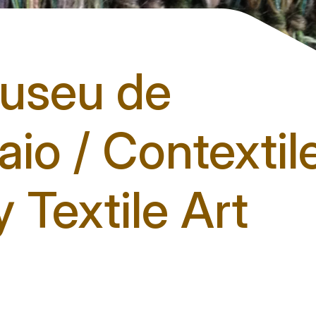
useu de
io / Contextil
Textile Art