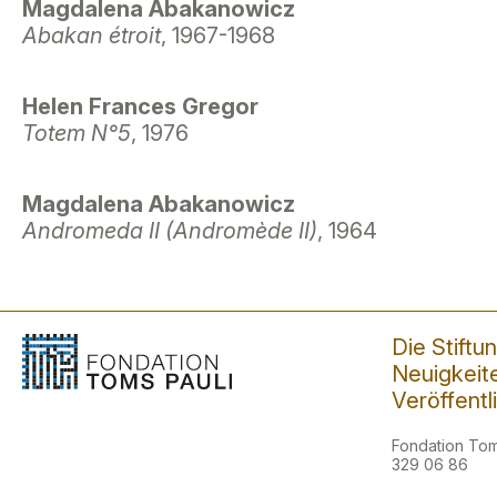
Magdalena Abakanowicz
Abakan étroit
, 1967-1968
Helen Frances Gregor
Totem N°5
, 1976
Magdalena Abakanowicz
Andromeda II (Andromède II)
, 1964
Die Stiftu
Neuigkeit
Veröffent
Fondation Toms
329 06 86