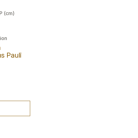
 P (cm)
ion
a
s Pauli