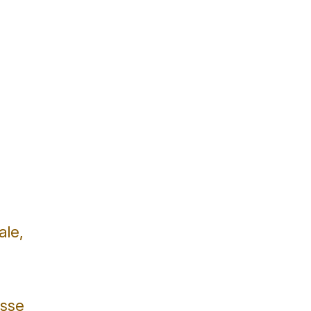
ale,
isse