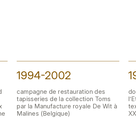
1994-2002
1
d
campagne de restauration des
do
tapisseries de la collection Toms
l’
x
par la Manufacture royale De Wit à
te
ne
Malines (Belgique)
XX