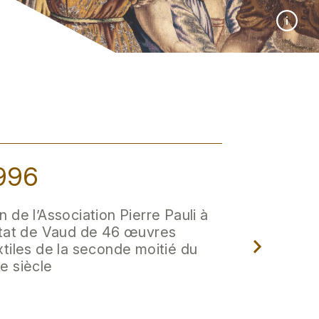
996
1997
n de l’Association Pierre Pauli à
exposition
Etat de Vaud de 46 œuvres
de la Coll
xtiles de la seconde moitié du
Romainmôt
e siècle