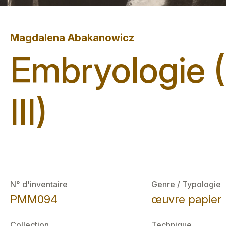
Magdalena Abakanowicz
Embryologie 
III)
N° d'inventaire
Genre / Typologie
PMM094
œuvre papier
Collection
Technique