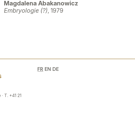
Magdalena Abakanowicz
Embryologie (?)
, 1979
e
FR
EN
DE
s
 · T. +41 21