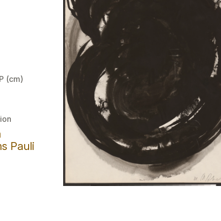
 P (cm)
ion
a
s Pauli