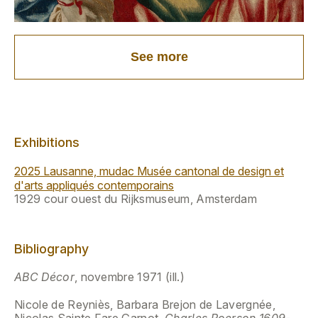
See more
Exhibitions
2025 Lausanne, mudac Musée cantonal de design et
d'arts appliqués contemporains
1929 cour ouest du Rijksmuseum, Amsterdam
Bibliography
ABC Décor
, novembre 1971 (ill.)
Nicole de Reyniès, Barbara Brejon de Lavergnée,
Nicolas Sainte Fare Garnot,
Charles Poerson 1609-