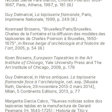
1667
, Paris, Athena, 1997, p. 181 (ill.)
Guy Delmarcel,
La tapisserie flamande
, Paris,
Imprimerie Nationale, 1999, p. 249 (ill.)
Koenraad Brosens, "Bruxelles/Paris/Bruxelles.
Charles de la Fontaine et la diffusion des modèles des
tapisseries de Charles Poerson à Bruxelles, 1650-
1675", in
Revue belge d'archéologie et d'histoire de
l'art
, 2005, p. 54 (ill.)
Koen Brosens,
European Tapestries in the Art
Institute of Chicago
, Yale University Press and The
Art Institute of Chicago, 2008, p. 176
Guy Delmarcel, in
Héros antiques. La tapisserie
flamande face à l'archéologie
, cat. exp. [Musée
Rath, Genève, 29 novembre 2013-2 mars 2014],
Milan, 5 Continents Editions, 2013, p. 77
Margarita Garcia Calvo, "Nuevas noticias sobre dos
tapicerias tejidas en la manufactura de Gerard
Peemans (H. 1645-1725) : Historia de Tito y