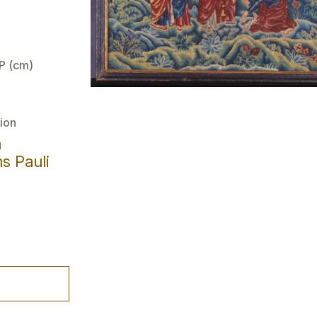
 P (cm)
ion
a
s Pauli