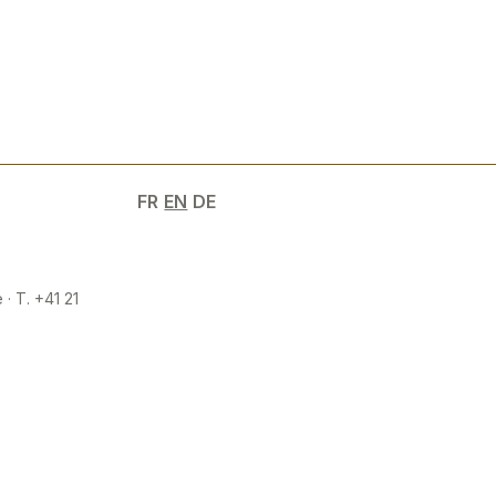
FR
EN
DE
 · T. +41 21