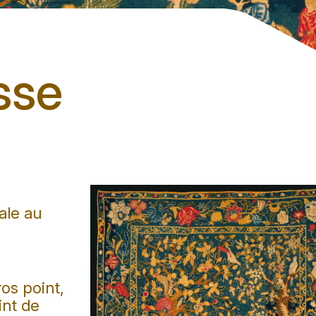
sse
ale au
os point,
int de