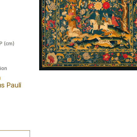
 P (cm)
ion
a
s Pauli