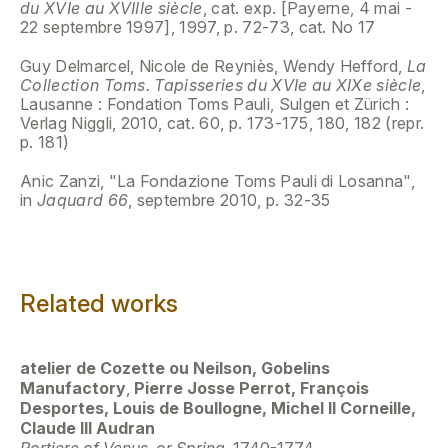
du XVIe au XVIIIe siècle
, cat. exp. [Payerne, 4 mai -
22 septembre 1997], 1997, p. 72-73, cat. No 17
Guy Delmarcel, Nicole de Reyniès, Wendy Hefford,
La
Collection Toms. Tapisseries du XVIe au XIXe siècle
,
Lausanne : Fondation Toms Pauli, Sulgen et Zürich :
Verlag Niggli, 2010, cat. 60, p. 173-175, 180, 182 (repr.
p. 181)
Anic Zanzi, "La Fondazione Toms Pauli di Losanna",
in
Jaquard 66
, septembre 2010, p. 32-35
Related works
atelier de Cozette ou Neilson, Gobelins
Manufactory
,
Pierre Josse Perrot, François
Desportes, Louis de Boullogne, Michel II Corneille,
Claude III Audran
Portiere of Venus, or Spring
, 1740-1774