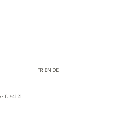
FR
EN
DE
 · T. +41 21