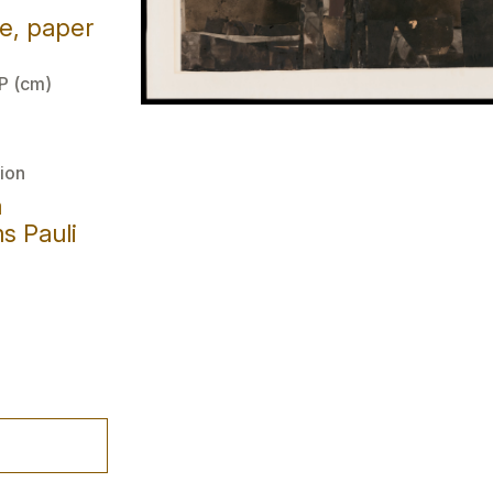
e, paper
 P (cm)
ion
a
s Pauli