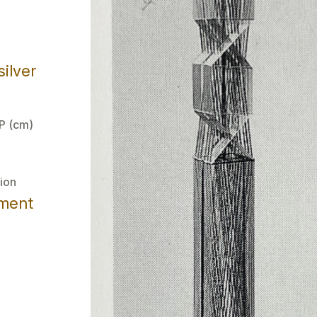
silver
 P (cm)
ion
ement