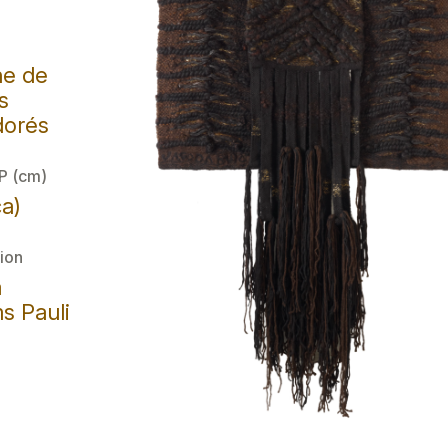
ine de
ls
dorés
 P (cm)
ca)
ion
a
s Pauli