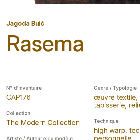
Jagoda Buić
Rasema
N° d'inventaire
Genre / Typologie
CAP176
œuvre textile,
tapisserie, reli
Collection
Technique
The Modern Collection
high warp, te
personnelle
Artiste / Auteur.e du modèle