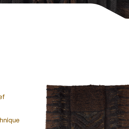
ef
chnique