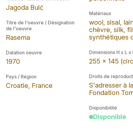
Jagoda Buić
Matériaux
wool, sisal, la
Titre de l'oeuvre / Désignation
de l'oeuvre
chèvre, silk, fi
synthétiques 
Rasema
Dimensions H x L x
Datation oeuvre
255 x 145 (cir
1970
Droits de reproduct
Pays / Région
S'adresser à l
Croatie, France
Fondation Tom
Disponibilité
Disponible