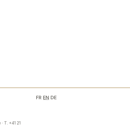
FR
EN
DE
 · T. +41 21