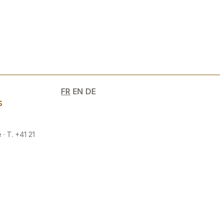
e
FR
EN
DE
s
 · T. +41 21