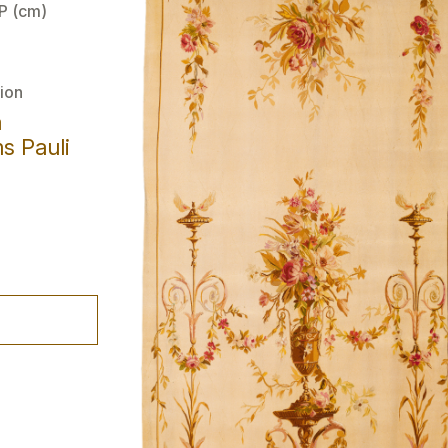
 P (cm)
ion
a
s Pauli