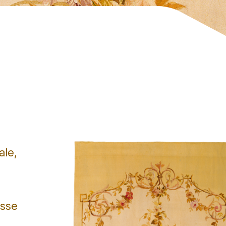
ale,
isse