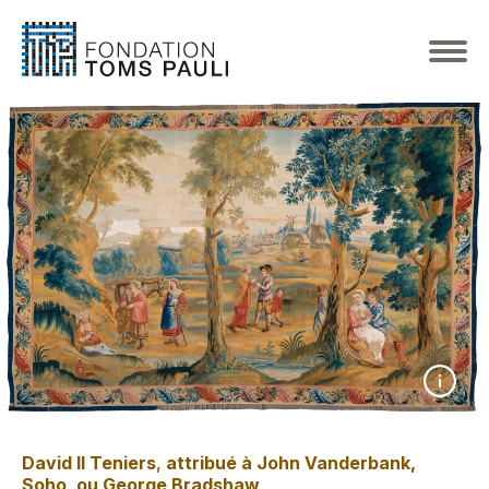
David II Teniers
,
attribué à John Vanderbank,
Soho, ou George Bradshaw