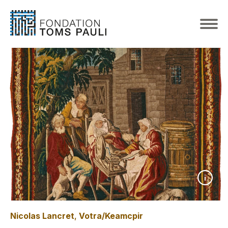
Nicolas Lancret
,
Votra/Keamcpir