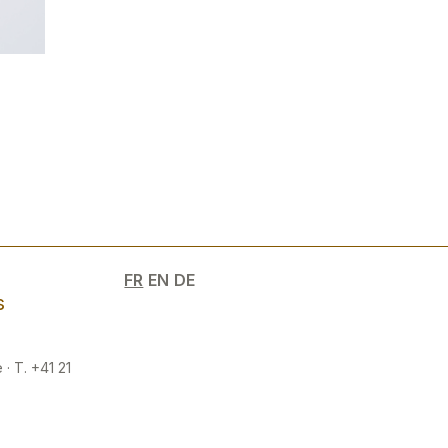
e
FR
EN
DE
s
 · T. +41 21