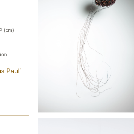
 P (cm)
ion
a
s Pauli