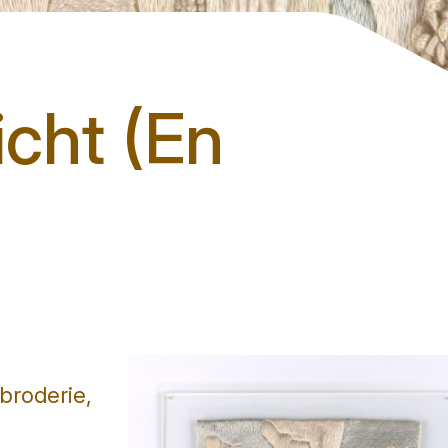
cht (En
 broderie,