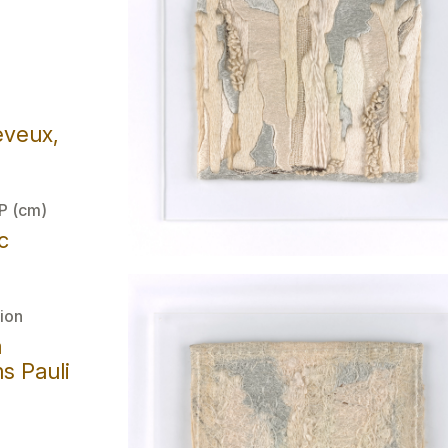
eveux,
 P (cm)
c
ion
a
s Pauli