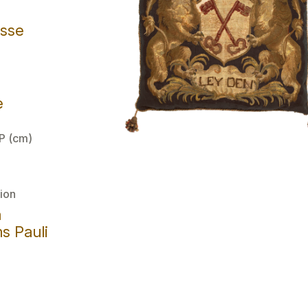
isse
e
 P (cm)
ion
a
s Pauli