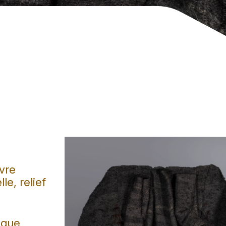
vre
le, relief
ique