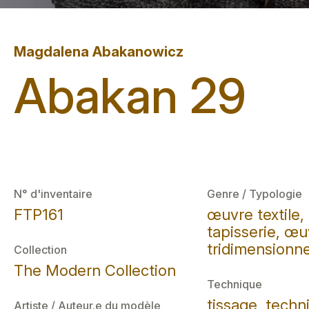
Magdalena Abakanowicz
Abakan 29
N° d'inventaire
Genre / Typologie
FTP161
œuvre textile,
tapisserie, œu
tridimensionnel
Collection
The Modern Collection
Technique
tissage, techn
Artiste / Auteur.e du modèle