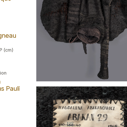
agneau
 P (cm)
ion
a
s Pauli